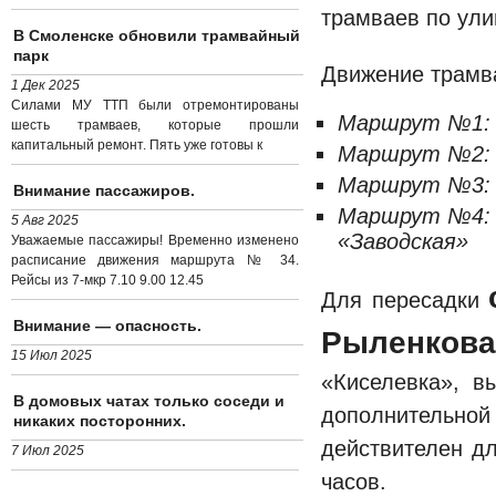
трамваев по ул
В Смоленске обновили трамвайный
парк
Движение трамва
1 Дек 2025
Силами МУ ТТП были отремонтированы
Маршрут №1: 
шесть трамваев, которые прошли
капитальный ремонт. Пять уже готовы к
Маршрут №2: «
Маршрут №3: 
Внимание пассажиров.
Маршрут №4: «
5 Авг 2025
«Заводская»
Уважаемые пассажиры! Временно изменено
расписание движения маршрута № 34.
Рейсы из 7-мкр 7.10 9.00 12.45
Для пересадки
Внимание — опасность.
Рыленкова
15 Июл 2025
«Киселевка», в
В домовых чатах только соседи и
дополнительн
никаких посторонних.
действителен д
7 Июл 2025
часов.