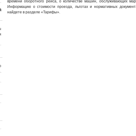
времени оборотного рейса, о количестве машин, обслуживающих ма
Информацию о стоимости проезда, льготах и нормативных документ
й
найдете в разделе «Тарифы».
ы
и
о
.