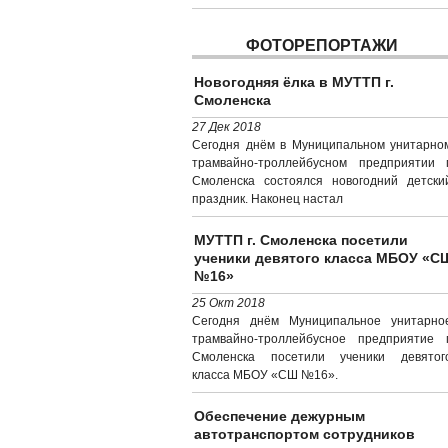
ФОТОРЕПОРТАЖИ
Новогодняя ёлка в МУТТП г.
Смоленска
27 Дек 2018
Сегодня днём в Муниципальном унитарно
трамвайно-троллейбусном предприятии г
Смоленска состоялся новогодний детски
праздник. Наконец настал
МУТТП г. Смоленска посетили
ученики девятого класса МБОУ «С
№16»
25 Окт 2018
Сегодня днём Муниципальное унитарно
трамвайно-троллейбусное предприятие г
Смоленска посетили ученики девятог
класса МБОУ «СШ №16».
Обеспечение дежурным
автотранспортом сотрудников