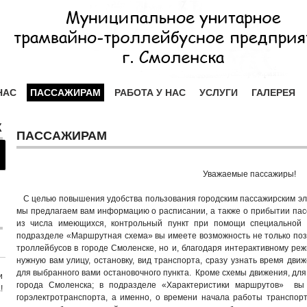
НАС
ПАССАЖИРАМ
РАБОТА У НАС
УСЛУГИ
ГАЛЕРЕЯ
Х
ПАССАЖИРАМ
Уважаемые пассажиры!
С целью повышения удобства пользования городским пассажирским эл
мы предлагаем вам информацию о расписании, а также о прибытии пас
из числа имеющихся, контрольный пункт при помощи специальной 
подразделе «Маршрутная схема» вы имеете возможность не только поз
троллейбусов в городе Смоленске, но и, благодаря интерактивному ре
нужную вам улицу, остановку, вид транспорта, сразу узнать время дв
для выбранного вами остановочного пункта. Кроме схемы движения, для
и
города Смоленска; в подразделе «Характеристики маршрутов» в
!
горэлектротранспорта, а именно, о времени начала работы транспор