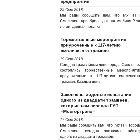
предприятия
25 Окт 2018
Мы рады сообщить вам, что МУТТП г
Смоленска приобрело два автомобиля Рен
Логан. Данная покупка
Торжественные мероприятия
приуроченные к 117-летию
смоленского трамвая
19 Окт 2018
Сегодня трамвайном депо города Смоленск
состоялись торжественные мероприяти
приуроченные к 117-летию смоленског
трамвая. Каждый день
Закончены ходовые испытания
одного из двадцати трамваев,
которые нам передал ГУП
«Мосгортранс»
17 Окт 2018
Мы рады сообщить вам, что МУТТП город
Смоленска сегодня закончило обкатк
одного из двадцати трамваев,