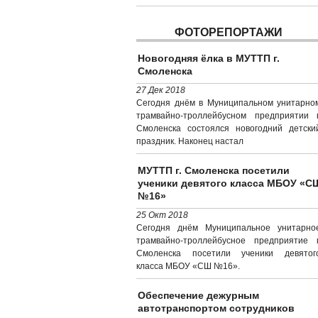
ФОТОРЕПОРТАЖИ
Новогодняя ёлка в МУТТП г.
Смоленска
27 Дек 2018
Сегодня днём в Муниципальном унитарно
трамвайно-троллейбусном предприятии г
Смоленска состоялся новогодний детски
праздник. Наконец настал
МУТТП г. Смоленска посетили
ученики девятого класса МБОУ «С
№16»
25 Окт 2018
Сегодня днём Муниципальное унитарно
трамвайно-троллейбусное предприятие г
Смоленска посетили ученики девятог
класса МБОУ «СШ №16».
Обеспечение дежурным
автотранспортом сотрудников