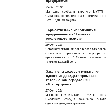
предприятия
25 Окт 2018
Мы рады сообщить вам, что МУТТП г
Смоленска приобрело два автомобиля Рен
Логан. Данная покупка
Торжественные мероприятия
приуроченные к 117-летию
смоленского трамвая
19 Окт 2018
Сегодня трамвайном депо города Смоленск
состоялись торжественные мероприяти
приуроченные к 117-летию смоленског
трамвая. Каждый день
Закончены ходовые испытания
одного из двадцати трамваев,
которые нам передал ГУП
«Мосгортранс»
17 Окт 2018
Мы рады сообщить вам, что МУТТП город
Смоленска сегодня закончило обкатк
одного из двадцати трамваев,