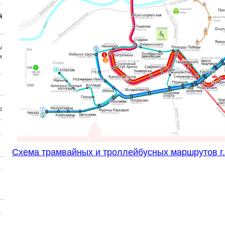
й
ы
и
о
.
Cхема трамвайных и троллейбусных маршрутов г