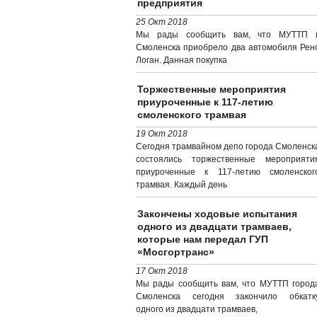
предприятия
25 Окт 2018
Мы рады сообщить вам, что МУТТП г
Смоленска приобрело два автомобиля Рен
Логан. Данная покупка
Торжественные мероприятия
приуроченные к 117-летию
смоленского трамвая
19 Окт 2018
Сегодня трамвайном депо города Смоленск
состоялись торжественные мероприяти
приуроченные к 117-летию смоленског
трамвая. Каждый день
Закончены ходовые испытания
одного из двадцати трамваев,
которые нам передал ГУП
«Мосгортранс»
17 Окт 2018
Мы рады сообщить вам, что МУТТП город
Смоленска сегодня закончило обкатк
одного из двадцати трамваев,