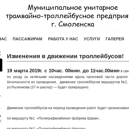
НАС
ПАССАЖИРАМ
РАБОТА У НАС
УСЛУГИ
ГАЛЕРЕЯ
Х
Изменения в движении троллейбусов!
19 марта 2019г. с 10час. 00мин. до 11час.00мин
в свя
по уходу за зелёными насаждениями вдоль проезжей части дороги 
безопасности их проведения, движение троллейбусов маршрутов №2, 3,
ул.Рыленкова (37-я школа)) — будет прекращено.
Движение троллейбусов на период проведения работ будет организован
и
по маршруту №1 «Полиграфкомбинат-фабрика Шарм»;
!
по маршруту №2 «Полиграфкомбинат-Аркада»;