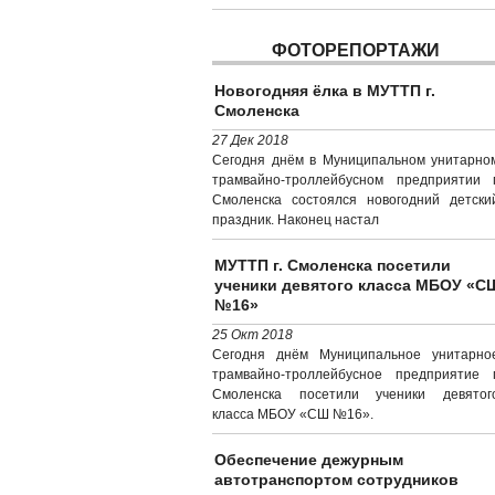
ФОТОРЕПОРТАЖИ
Новогодняя ёлка в МУТТП г.
Смоленска
27 Дек 2018
Сегодня днём в Муниципальном унитарно
трамвайно-троллейбусном предприятии г
Смоленска состоялся новогодний детски
праздник. Наконец настал
МУТТП г. Смоленска посетили
ученики девятого класса МБОУ «С
№16»
25 Окт 2018
Сегодня днём Муниципальное унитарно
трамвайно-троллейбусное предприятие г
Смоленска посетили ученики девятог
класса МБОУ «СШ №16».
Обеспечение дежурным
автотранспортом сотрудников