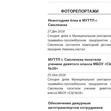
ФОТОРЕПОРТАЖИ
Новогодняя ёлка в МУТТП г.
Смоленска
27 Дек 2018
Сегодня днём в Муниципальном унитарно
трамвайно-троллейбусном предприятии г
Смоленска состоялся новогодний детски
праздник. Наконец настал
МУТТП г. Смоленска посетили
ученики девятого класса МБОУ «С
№16»
25 Окт 2018
Сегодня днём Муниципальное унитарно
трамвайно-троллейбусное предприятие г
Смоленска посетили ученики девятог
класса МБОУ «СШ №16».
Обеспечение дежурным
автотранспортом сотрудников