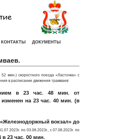
КОНТАКТЫ
ДОКУМЕНТЫ
мваев.
 52 мин.) скоростного поезда «Ласточка» с
менения в расписание движения трамваев:
нием
в
23 час.
48
мин.
от
»
изменен
на 23 час. 40 мин. (в
а «Железнодоржный вокзал»
до
31.07.2023г. по 03.08.2023г., с 07.08.2023г. по
4
в
23 час.
00
мин.