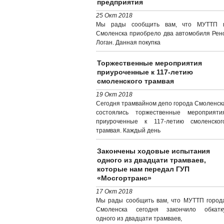
предприятия
25 Окт 2018
Мы рады сообщить вам, что МУТТП г
Смоленска приобрело два автомобиля Рен
Логан. Данная покупка
Торжественные мероприятия
приуроченные к 117-летию
смоленского трамвая
19 Окт 2018
Сегодня трамвайном депо города Смоленск
состоялись торжественные мероприяти
приуроченные к 117-летию смоленског
трамвая. Каждый день
Закончены ходовые испытания
одного из двадцати трамваев,
которые нам передал ГУП
«Мосгортранс»
17 Окт 2018
Мы рады сообщить вам, что МУТТП город
Смоленска сегодня закончило обкатк
одного из двадцати трамваев,