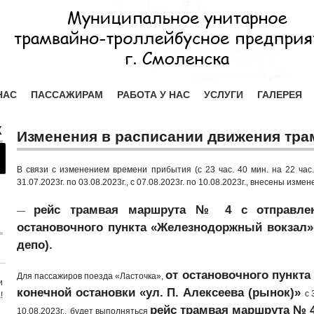
НАС
ПАССАЖИРАМ
РАБОТА У НАС
УСЛУГИ
ГАЛЕРЕЯ
Х
Изменения в расписании движения тра
В связи с изменением времени прибытия (с 23 час. 40 мин. на 22 час.
31.07.2023г. по 03.08.2023г., с 07.08.2023г. по 10.08.2023г., внесены из
рейс трамвая маршрута № 4
с отправле
—
остановочного пункта «Железнодоржный вокзал
депо).
от остановочного пункт
Для пассажиров поезда «Ласточка»,
и
конечной остановки «ул. П. Алексеева (рынок)»
с 
!
рейс трамвая маршрута № 
10.08.2023г.,
будет выполняться