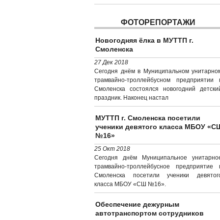
ФОТОРЕПОРТАЖИ
Новогодняя ёлка в МУТТП г.
Смоленска
27 Дек 2018
Сегодня днём в Муниципальном унитарно
трамвайно-троллейбусном предприятии г
Смоленска состоялся новогодний детски
праздник. Наконец настал
МУТТП г. Смоленска посетили
ученики девятого класса МБОУ «С
№16»
25 Окт 2018
Сегодня днём Муниципальное унитарно
трамвайно-троллейбусное предприятие г
Смоленска посетили ученики девятог
класса МБОУ «СШ №16».
Обеспечение дежурным
автотранспортом сотрудников