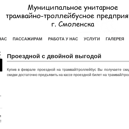
НАС
ПАССАЖИРАМ
РАБОТА У НАС
УСЛУГИ
ГАЛЕРЕЯ
Х
Проездной с двойной выгодой
Купив в феврале проездной на трамвай/троллейбус Вы получаете ски
скидки достаточно предъявить на кассе проездной билет на трамвай/тро
и
!