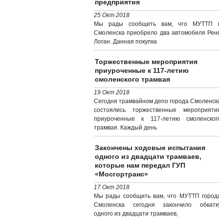
предприятия
25 Окт 2018
Мы рады сообщить вам, что МУТТП г
Смоленска приобрело два автомобиля Рен
Логан. Данная покупка
Торжественные мероприятия
приуроченные к 117-летию
смоленского трамвая
19 Окт 2018
Сегодня трамвайном депо города Смоленск
состоялись торжественные мероприяти
приуроченные к 117-летию смоленског
трамвая. Каждый день
Закончены ходовые испытания
одного из двадцати трамваев,
которые нам передал ГУП
«Мосгортранс»
17 Окт 2018
Мы рады сообщить вам, что МУТТП город
Смоленска сегодня закончило обкатк
одного из двадцати трамваев,