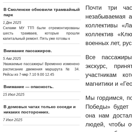
Почти три ча
В Смоленске обновили трамвайный
парк
незабываемая а
1 Дек 2025
коллективы «Ла
Силами МУ ТТП были отремонтированы
коллектив «Клю
шесть трамваев, которые прошли
капитальный ремонт. Пять уже готовы к
военных лет, ру
Внимание пассажиров.
Все пассажиры
5 Авг 2025
Уважаемые пассажиры! Временно изменено
экскурс, прин
расписание движения маршрута № 34.
участникам ко
Рейсы из 7-мкр 7.10 9.00 12.45
магнитики и «Ге
Внимание — опасность.
15 Июл 2025
Мы гордимся, п
Победы» будет 
В домовых чатах только соседи и
никаких посторонних.
она нам доста
7 Июл 2025
людей, чтобы о