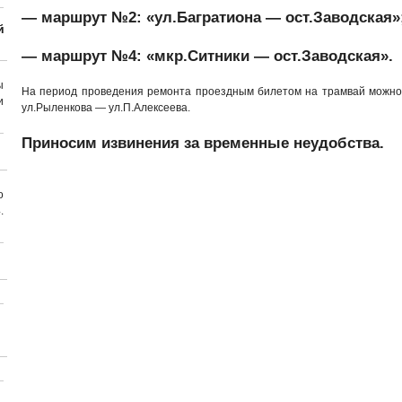
—
маршрут №
2
: «
ул.Багратиона — ост.Заводская
»
й
—
маршрут №
4
: «
мкр.Ситники — ост.Заводская
».
ы
На период проведения ремонта проездным билетом на трамвай можно 
и
ул.Рыленкова — ул.П.Алексеева.
Приносим извинения
за временные неудобства.
о
.