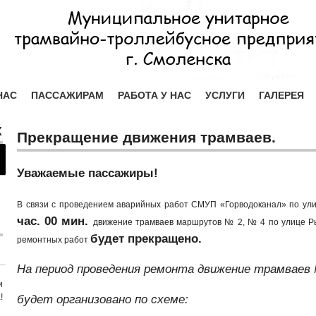
НАС
ПАССАЖИРАМ
РАБОТА У НАС
УСЛУГИ
ГАЛЕРЕЯ
Х
Прекращение движения трамваев.
Уважаемые пассажиры!
В связи с проведением аварийных работ СМУП «Горводоканал» по ул
час. 00 мин.
движение трамваев маршрутов № 2, № 4 по улице Рыл
будет
прекращен
о.
ремонтных работ
Н
а период проведения ремонта
движение
т
р
амвае
в
и
!
будет организовано
по схеме: