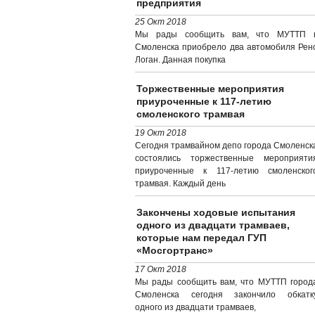
предприятия
25 Окт 2018
Мы рады сообщить вам, что МУТТП г
Смоленска приобрело два автомобиля Рен
Логан. Данная покупка
Торжественные мероприятия
приуроченные к 117-летию
смоленского трамвая
19 Окт 2018
Сегодня трамвайном депо города Смоленск
состоялись торжественные мероприяти
приуроченные к 117-летию смоленског
трамвая. Каждый день
Закончены ходовые испытания
одного из двадцати трамваев,
которые нам передал ГУП
«Мосгортранс»
17 Окт 2018
Мы рады сообщить вам, что МУТТП город
Смоленска сегодня закончило обкатк
одного из двадцати трамваев,