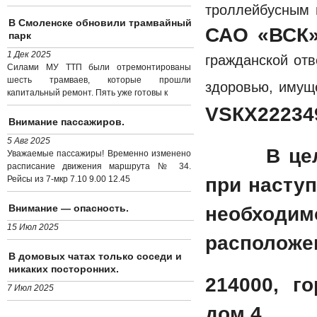
троллейбусным 
В Смоленске обновили трамвайный
САО «ВСК
парк
1 Дек 2025
гражданской отв
Силами МУ ТТП были отремонтированы
шесть трамваев, которые прошли
здоровью, 
капитальный ремонт. Пять уже готовы к
VSКХ22234
Внимание пассажиров.
5 Авг 2025
В це
Уважаемые пассажиры! Временно изменено
расписание движения маршрута № 34.
Рейсы из 7-мкр 7.10 9.00 12.45
при насту
Внимание — опасность.
необход
15 Июл 2025
расположе
В домовых чатах только соседи и
никаких посторонних.
214000, г
7 Июл 2025
дом 4.