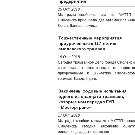
предприятия
25 Окт 2018
Мы рады сообщить вам, что МУТТП г
Смоленска приобрело два автомобиля Рен
Логан. Данная покупка
Торжественные мероприятия
приуроченные к 117-летию
смоленского трамвая
19 Окт 2018
Сегодня трамвайном депо города Смоленск
состоялись торжественные мероприяти
приуроченные к 117-летию смоленског
трамвая. Каждый день
Закончены ходовые испытания
одного из двадцати трамваев,
которые нам передал ГУП
«Мосгортранс»
17 Окт 2018
Мы рады сообщить вам, что МУТТП город
Смоленска сегодня закончило обкатк
одного из двадцати трамваев,