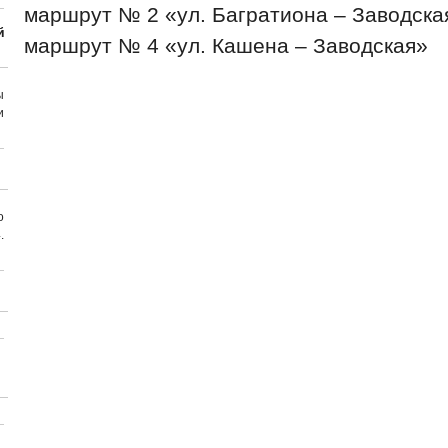
маршрут № 2 «ул. Багратиона – Заводска
й
маршрут № 4 «ул. Кашена – Заводская»
ы
и
о
.