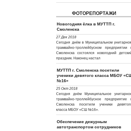
ФОТОРЕПОРТАЖИ
Новогодняя ёлка в МУТТП г.
Смоленска
27 Дек 2018
Сегодня днём в Муниципальном унитарно
трамвайно-троллейбусном предприятии г
Смоленска состоялся новогодний детски
праздник. Наконец настал
МУТТП г. Смоленска посетили
ученики девятого класса МБОУ «С
№16»
25 Окт 2018
Сегодня днём Муниципальное унитарно
трамвайно-троллейбусное предприятие г
Смоленска посетили ученики девятог
класса МБОУ «СШ №16».
Обеспечение дежурным
автотранспортом сотрудников