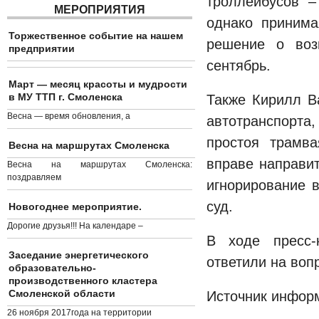
троллейбусов –
МЕРОПРИЯТИЯ
однако принима
Торжественное событие на нашем
решение о воз
предприятии
сентябрь.
Март — месяц красоты и мудрости
в МУ ТТП г. Смоленска
Также Кирилл В
Весна — время обновления, а
автотранспорта
простоя трамва
Весна на маршрутах Смоленска
вправе направит
Весна на маршрутах Смоленска:
поздравляем
игнорирование 
суд.
Новогоднее мероприятие.
Дорогие друзья!!! На календаре –
В ходе пресс-
Заседание энергетического
ответили на воп
образовательно-
производственного кластера
Смоленской области
Источник инфор
26 ноября 2017года на территории