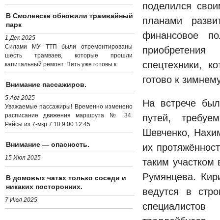
поделился сво
В Смоленске обновили трамвайный
планами разви
парк
финансовое по
1 Дек 2025
Силами МУ ТТП были отремонтированы
приобретения 
шесть трамваев, которые прошли
спецтехники, к
капитальный ремонт. Пять уже готовы к
готово к зимнем
Внимание пассажиров.
5 Авг 2025
На встрече был
Уважаемые пассажиры! Временно изменено
расписание движения маршрута № 34.
путей, требуе
Рейсы из 7-мкр 7.10 9.00 12.45
Шевченко, Нахим
Внимание — опасность.
их протяжённост
15 Июл 2025
таким участком 
Румянцева. Кир
В домовых чатах только соседи и
никаких посторонних.
ведутся в стро
7 Июл 2025
специалисто